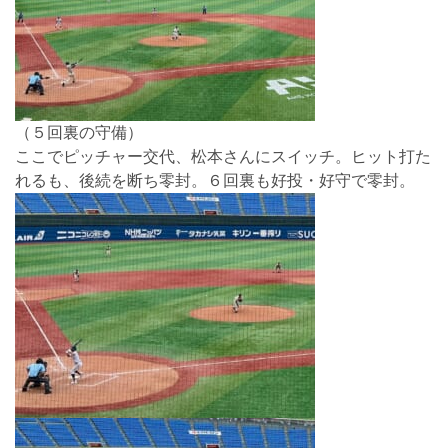
（５回裏の守備）
ここでピッチャー交代、松本さんにスイッチ。ヒット打た
れるも、後続を断ち零封。６回裏も好投・好守で零封。