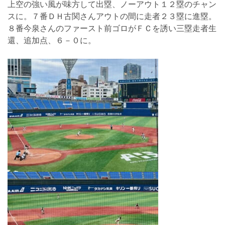
上空の強い風が味方して出塁、ノーアウト１２塁のチャン
スに。７番ＤＨ古関さんアウトの間に走者２３塁に進塁。
８番今泉さんのファースト前ゴロがＦＣを誘い三塁走者生
還、追加点、６－０に。