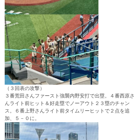
（３回表の攻撃）
３番荒田さんファースト強襲内野安打で出塁。４番西原さ
んライト前ヒット＆好走塁でノーアウト２３塁のチャン
ス。６番上野さんライト前タイムリーヒットで２点を追
加、５－０に。