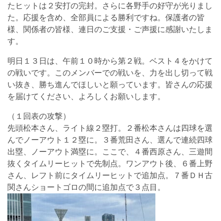
たヒットは２安打の完封。さらに各野手の好守が光りまし
た。応援を含め、全部員による勝利ですね。保護者の皆
様、関係者の皆様、連日のご支援・ご声援に感謝いたしま
す。
明日１３日は、午前１０時から第２戦。ベスト４をかけて
の戦いです。このメンバーでの戦いを、力を出し切って戦
い抜き、勝ち進んでほしいと願っています。皆さんの応援
を届けてください、よろしくお願いします。
（１回表の攻撃）
先頭松本さん、ライト線２塁打。２番松本さんは四球を選
んでノーアウト１２塁に。３番荒田さん、選んで連続四球
出塁、ノーアウト満塁に。ここで、４番西原さん、三遊間
抜くタイムリーヒットで先制点。ワンアウト後、６番上野
さん、レフト前にタイムリーヒットで追加点。７番ＤＨ古
関さんショートゴロの間に追加点で３点目。