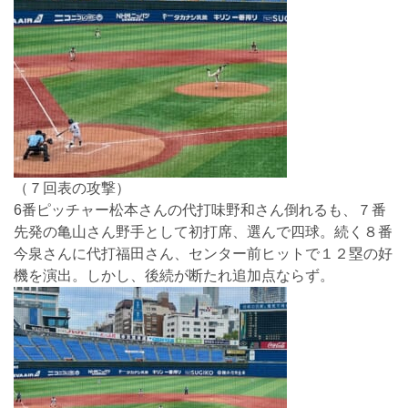
（７回表の攻撃）
6番ピッチャー松本さんの代打味野和さん倒れるも、７番
先発の亀山さん野手として初打席、選んで四球。続く８番
今泉さんに代打福田さん、センター前ヒットで１２塁の好
機を演出。しかし、後続が断たれ追加点ならず。