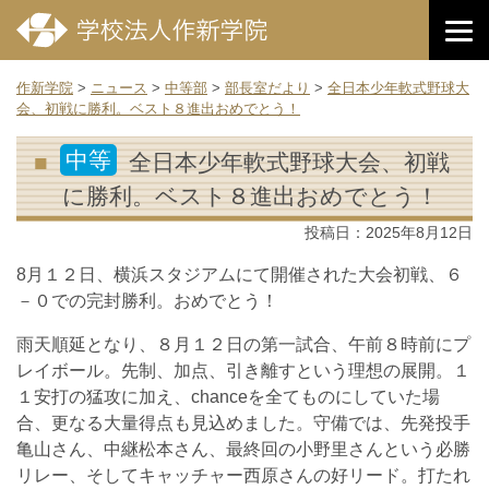
作新学院
>
ニュース
>
中等部
>
部長室だより
>
全日本少年軟式野球大
会、初戦に勝利。ベスト８進出おめでとう！
中等
全日本少年軟式野球大会、初戦
に勝利。ベスト８進出おめでとう！
投稿日：
2025年8月12日
8月１２日、横浜スタジアムにて開催された大会初戦、６
－０での完封勝利。おめでとう！
雨天順延となり、８月１２日の第一試合、午前８時前にプ
レイボール。先制、加点、引き離すという理想の展開。１
１安打の猛攻に加え、chanceを全てものにしていた場
合、更なる大量得点も見込めました。守備では、先発投手
亀山さん、中継松本さん、最終回の小野里さんという必勝
リレー、そしてキャッチャー西原さんの好リード。打たれ