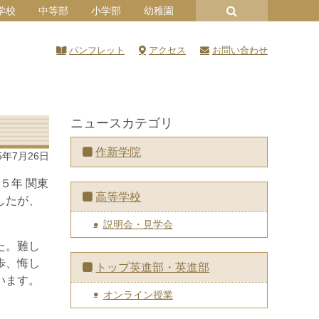
学校
中等部
小学部
幼稚園
パンフレット
アクセス
お問い合わせ
ニュースカテゴリ
作新学院
5年7月26日
５年 関東
高等学校
したが、
説明会・見学会
た。難し
歩、悔し
トップ英進部・英進部
います。
オンライン授業