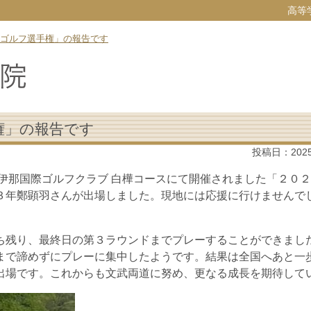
高等
ゴルフ選手権」の報告です
権」の報告です
投稿日：
202
州伊那国際ゴルフクラブ 白樺コースにて開催されました「２０２
３年鄭顕羽さんが出場しました。現地には応援に行けませんで
ち残り、最終日の第３ラウンドまでプレーすることができまし
まで諦めずにプレーに集中したようです。結果は全国へあと一
出場です。これからも文武両道に努め、更なる成長を期待して