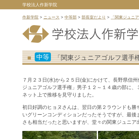
学校法人作新学院
作新学院
>
ニュース
>
中等部
>
部長室だより
>
「関東ジュニア
中等
「関東ジュニアゴルフ選手
７月２３日(水)から２５日(金)にかけて、長野県信
ジュニアゴルフ選手権」男子１２～１４歳の部に、
ネット上で推移を見守りました。
初日好調のヒョヌさんは、翌日の第２ラウンドも勝
いグリーンコンディションだったそうですが、最後
さも相当だったと思いますが、堂々の関東ジュニア