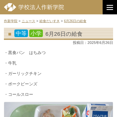
作新学院
>
ニュース
>
給食だいすき
>
6月26日の給食
中等
小学
6月26日の給食
投稿日：
2025年6月26日
・黒食パン はちみつ
・牛乳
・ガーリックチキン
・ポークビーンズ
・コールスロー