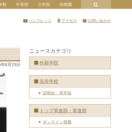
学校
中等部
小学部
幼稚園
パンフレット
アクセス
お問い合わせ
ニュースカテゴリ
作新学院
5年6月23日
高等学校
説明会・見学会
トップ英進部・英進部
オンライン授業