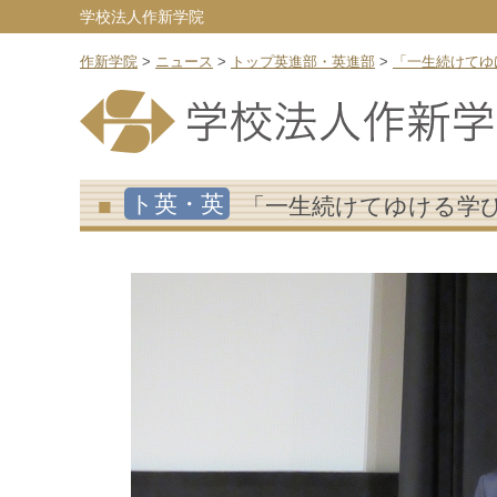
学校法人作新学院
作新学院
>
ニュース
>
トップ英進部・英進部
>
「一生続けてゆ
ト英・英
「一生続けてゆける学