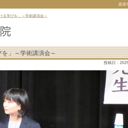
高等
ける学びを」～学術講演会～
びを」～学術講演会～
投稿日：
202