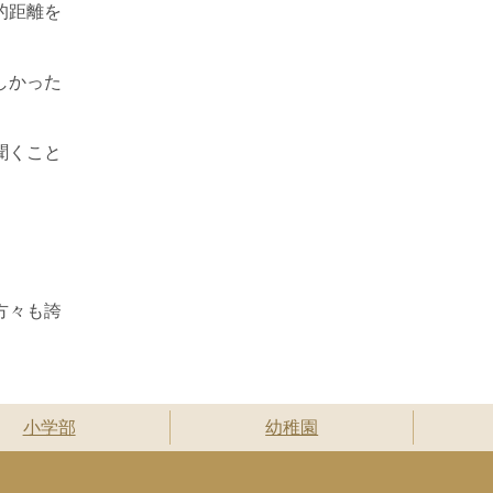
的距離を
しかった
。
聞くこと
方々も誇
小学部
幼稚園