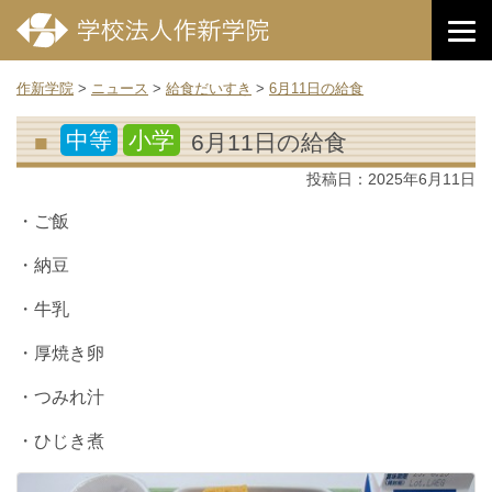
作新学院
>
ニュース
>
給食だいすき
>
6月11日の給食
中等
小学
6月11日の給食
投稿日：
2025年6月11日
・ご飯
・納豆
・牛乳
・厚焼き卵
・つみれ汁
・ひじき煮