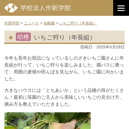
作新学院
>
ニュース
>
幼稚園
>
いちご狩り（年長組）
幼稚
いちご狩り（年長組）
投稿日：
2025年5月28日
今年も長年お世話になっているしのざきいちご園さんに年
長組が行って、いちご狩りを楽しみました。園バスに乗っ
て、周囲の麦畑や田んぼを見ながら、いちご園に向かいま
した。
大きなハウスには「とちあいか」という品種の苺がたくさ
ん！最初に苺園のご主人から美味しいいちごの見分け方、
摘み方を教えていただきました。