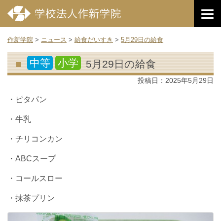
作新学院
>
ニュース
>
給食だいすき
>
5月29日の給食
中等
小学
5月29日の給食
投稿日：
2025年5月29日
・ピタパン
・牛乳
・チリコンカン
・ABCスープ
・コールスロー
・抹茶プリン