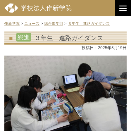
作新学院
>
ニュース
>
総合進学部
>
３年生 進路ガイダンス
総進
３年生 進路ガイダンス
投稿日：
2025年5月19日