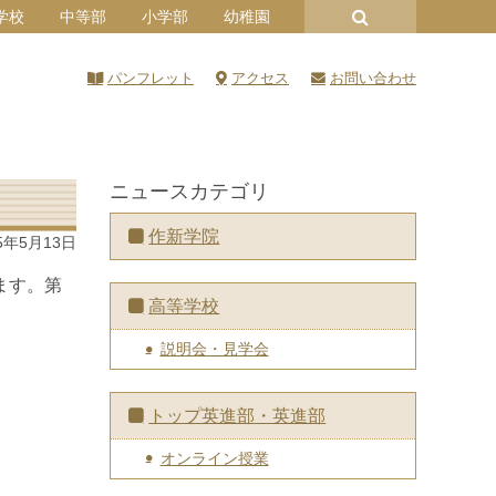
学校
中等部
小学部
幼稚園
パンフレット
アクセス
お問い合わせ
ニュースカテゴリ
作新学院
5年5月13日
ます。第
高等学校
説明会・見学会
トップ英進部・英進部
オンライン授業