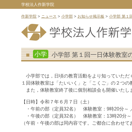
学校法人作新学院
作新学院
>
ニュース
>
小学部
>
お知らせ掲示板
>
小学部 第１
小学
小学部 第１回一日体験教室
小学部では，日頃の教育活動をより知っていただく
１回体験教室は「たいいく」と「こくご」の２つの
また，体験教室終了後に個別相談会も開催いたしま
【日時】令和７年６月７日（土）
・午前の部（定員32名） 体験教室：9時20分～ ／
・午後の部（定員32名） 体験教室：13時20分～ ／
（午前・午後の部は同内容です。ご都合に合わせて