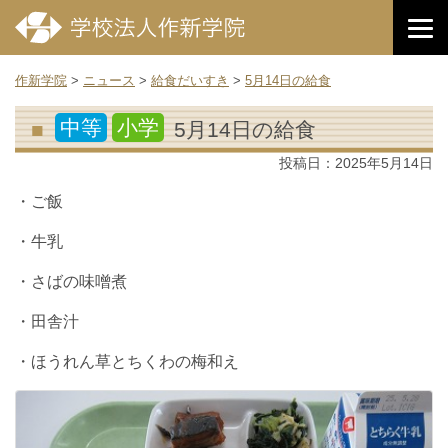
作新学院
>
ニュース
>
給食だいすき
>
5月14日の給食
中等
小学
5月14日の給食
投稿日：
2025年5月14日
・ご飯
・牛乳
・さばの味噌煮
・田舎汁
・ほうれん草とちくわの梅和え