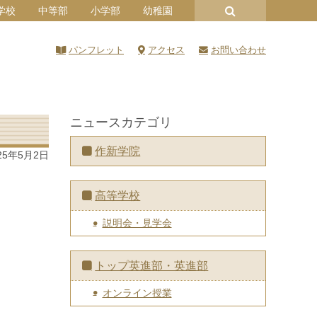
学校
中等部
小学部
幼稚園
パンフレット
アクセス
お問い合わせ
ニュースカテゴリ
作新学院
25年5月2日
高等学校
説明会・見学会
トップ英進部・英進部
オンライン授業