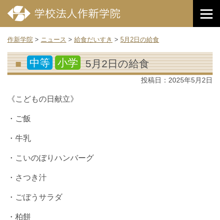
作新学院
>
ニュース
>
給食だいすき
>
5月2日の給食
中等
小学
5月2日の給食
投稿日：
2025年5月2日
《こどもの日献立》
・ご飯
・牛乳
・こいのぼりハンバーグ
・さつき汁
・ごぼうサラダ
・柏餅