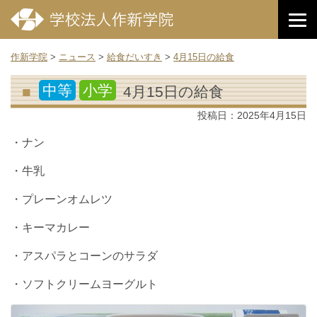
作新学院
>
ニュース
>
給食だいすき
>
4月15日の給食
中等
小学
4月15日の給食
投稿日：
2025年4月15日
・ナン
・牛乳
・プレーンオムレツ
・キーマカレー
・アスパラとコーンのサラダ
・ソフトクリームヨーグルト