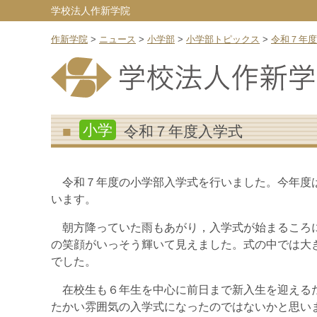
学校法人作新学院
作新学院
>
ニュース
>
小学部
>
小学部トピックス
>
令和７年度
小学
令和７年度入学式
令和７年度の小学部入学式を行いました。今年度は
います。
朝方降っていた雨もあがり，入学式が始まるころに
の笑顔がいっそう輝いて見えました。式の中では大
でした。
在校生も６年生を中心に前日まで新入生を迎えるた
たかい雰囲気の入学式になったのではないかと思い