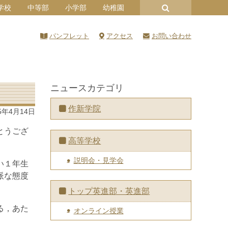
学校
中等部
小学部
幼稚園
パンフレット
アクセス
お問い合わせ
ニュースカテゴリ
作新学院
5年4月14日
とうござ
高等学校
説明会・見学会
い１年生
派な態度
トップ英進部・英進部
る，あた
オンライン授業