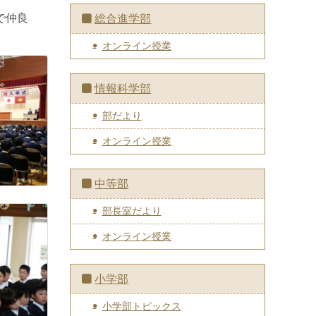
で仲良
総合進学部
オンライン授業
情報科学部
部だより
オンライン授業
中等部
部長室だより
オンライン授業
小学部
小学部トピックス