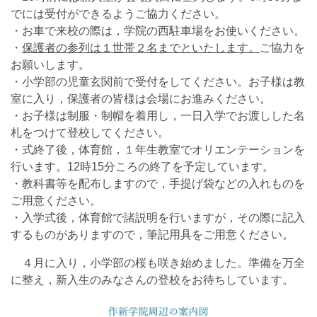
でには受付ができるようご協力ください。
・お車で来校の際は，学院の西駐車場をお使いください。
・
保護者の参列は１世帯２名までといたします。
ご協力を
お願いします。
・小学部の児童玄関前で受付をしてください。お子様は教
室に入り，保護者の皆様は会場にお進みください。
・お子様は制服・制帽を着用し，一日入学でお渡しした名
札をつけて登校してください。
・式終了後，体育館，１年生教室でオリエンテーションを
行います。12時15分ころの終了を予定しています。
・教科書等を配布しますので，手提げ袋などの入れものを
ご用意ください。
・入学式後，体育館で諸説明を行いますが，その際に記入
するものがありますので，筆記用具をご用意ください。
４月に入り，小学部の桜も咲き始めました。準備を万全
に整え，新入生のみなさんの登校をお待ちしています。