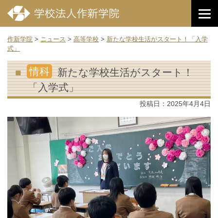
作新学院
>
ニュース
>
高等学校
>
新たな学校生活がスタート！「入学
式」
情科
新たな学校生活がスタート！
「入学式」
投稿日：
2025年4月4日