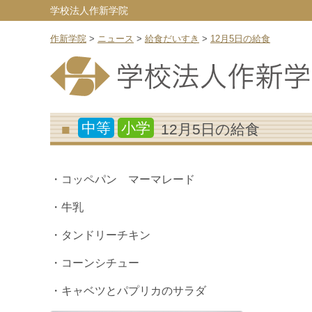
学校法人作新学院
作新学院
>
ニュース
>
給食だいすき
>
12月5日の給食
中等
小学
12月5日の給食
・コッペパン マーマレード
・牛乳
・タンドリーチキン
・コーンシチュー
・キャベツとパプリカのサラダ