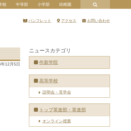
学校
中等部
小学部
幼稚園
パンフレット
アクセス
お問い合わせ
ニュースカテゴリ
作新学院
4年12月5日
高等学校
説明会・見学会
トップ英進部・英進部
オンライン授業