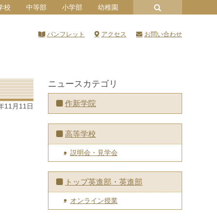
学校
中等部
小学部
幼稚園
パンフレット
アクセス
お問い合わせ
ニュースカテゴリ
作新学院
4年11月11日
高等学校
説明会・見学会
トップ英進部・英進部
オンライン授業