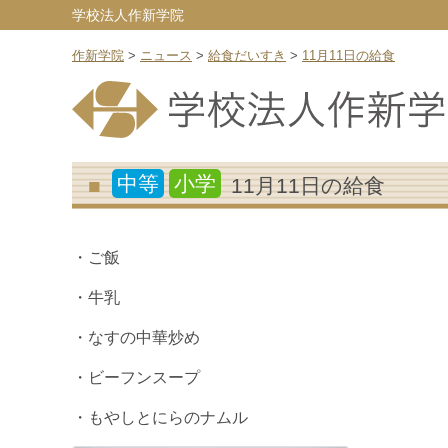
学校法人作新学院
作新学院
>
ニュース
>
給食だいすき
>
11月11日の給食
中等
小学
11月11日の給食
・ご飯
・牛乳
・なすの中華炒め
・ビーフンスープ
・もやしとにらのナムル