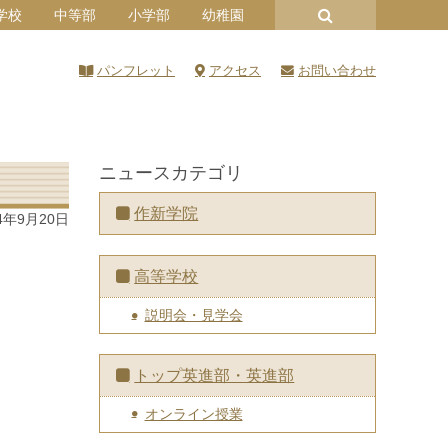
学校
中等部
小学部
幼稚園
パンフレット
アクセス
お問い合わせ
ニュースカテゴリ
作新学院
4年9月20日
高等学校
説明会・見学会
トップ英進部・英進部
オンライン授業