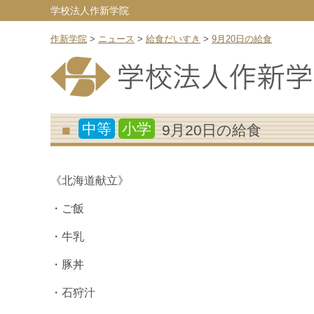
学校法人作新学院
作新学院
>
ニュース
>
給食だいすき
>
9月20日の給食
中等
小学
9月20日の給食
《北海道献立》
・ご飯
・牛乳
・豚丼
・石狩汁