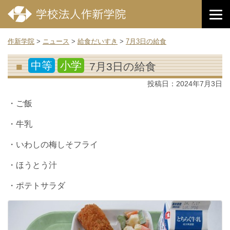
作新学院
>
ニュース
>
給食だいすき
>
7月3日の給食
中等
小学
7月3日の給食
投稿日：
2024年7月3日
・ご飯
・牛乳
・いわしの梅しそフライ
・ほうとう汁
・ポテトサラダ