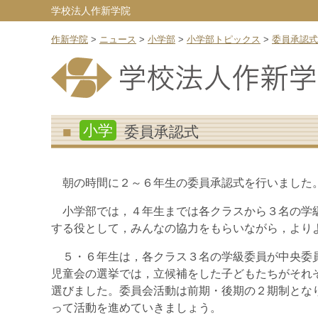
学校法人作新学院
作新学院
>
ニュース
>
小学部
>
小学部トピックス
>
委員承認式
小学
委員承認式
朝の時間に２～６年生の委員承認式を行いました。
小学部では，４年生までは各クラスから３名の学級
する役として，みんなの協力をもらいながら，より
５・６年生は，各クラス３名の学級委員が中央委員
児童会の選挙では，立候補をした子どもたちがそれ
選びました。委員会活動は前期・後期の２期制とな
って活動を進めていきましょう。