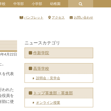
学校
中等部
小学部
幼稚園
パンフレット
アクセス
お問い合わせ
ニュースカテゴリ
作新学院
4年4月22日
た。
高等学校
スを代表
説明会・見学会
行われた
トップ英進部・英進部
会役員を
有効に使
オンライン授業