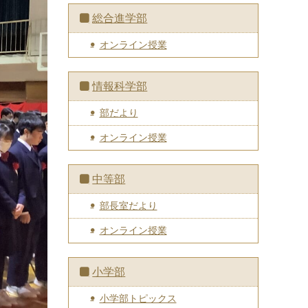
総合進学部
オンライン授業
情報科学部
部だより
オンライン授業
中等部
部長室だより
オンライン授業
小学部
小学部トピックス