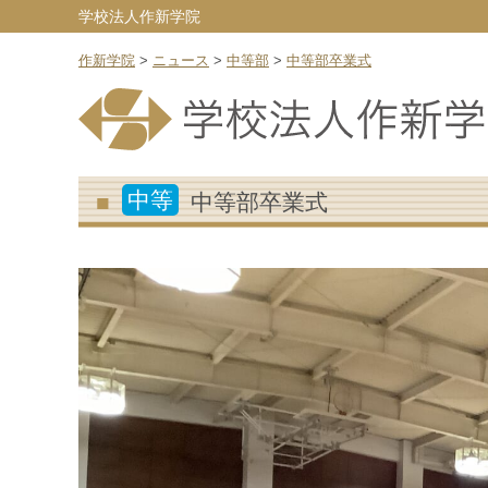
学校法人作新学院
作新学院
>
ニュース
>
中等部
>
中等部卒業式
中等
中等部卒業式