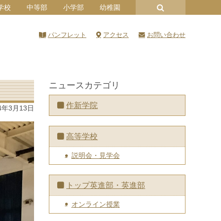
学校
中等部
小学部
幼稚園
パンフレット
アクセス
お問い合わせ
ニュースカテゴリ
作新学院
4年3月13日
高等学校
説明会・見学会
トップ英進部・英進部
オンライン授業