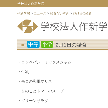
学校法人作新学院
作新学院
>
ニュース
>
給食だいすき
>
2月1日の給食
中等
小学
2月1日の給食
・コッペパン ミックスジャム
・牛乳
・モロの和風マリネ
・きのことトマトのスープ
・グリーンサラダ