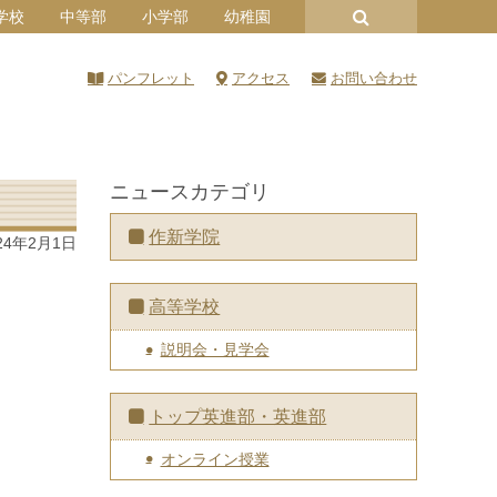
学校
中等部
小学部
幼稚園
パンフレット
アクセス
お問い合わせ
ニュースカテゴリ
作新学院
24年2月1日
高等学校
説明会・見学会
トップ英進部・英進部
オンライン授業