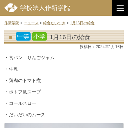
作新学院
>
ニュース
>
給食だいすき
>
1月16日の給食
中等
小学
1月16日の給食
投稿日：
2024年1月16日
・食パン りんごジャム
・牛乳
・鶏肉のトマト煮
・ポトフ風スープ
・コールスロー
・だいだいのムース