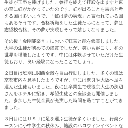
生徒が玉串を捧げました。参拝を終えて拝殿を出ますと東
の空に虹がかかっていたのです。虹が出ることを吉兆と考
える国は多いようで、「虹は夢の実現」と言われている国
もあるそうです。合格祈願をした生徒たちにとって、夢は
志望校合格。その夢が実現しそうで嬉しくなりました。
その後「金剛能楽堂」において狂言と能を鑑賞しました。
大半の生徒が初めての鑑賞でしたが、笑いも起こり、和の
世界を堪能したようです。中には体験させていただけた生
徒もおり、良い経験になったことでしょう。
２日目は班別に関西全般を自由行動しました。多くの班は
京都市内を見学したようですが、中には奈良や大阪へ足を
運んだ生徒もいました。夜には卒業生で現役京大生の渕辺
さんをホテルに招き、希望生徒との座談会も開催しまし
た。参加した生徒全員が充実した時間を過ごすことができ
ました。
３日目にはＵＳＪに足を運ぶ生徒が多くいました。行楽シ
ーズンに小中学生の秋休み、施設のハロウィンイベントな