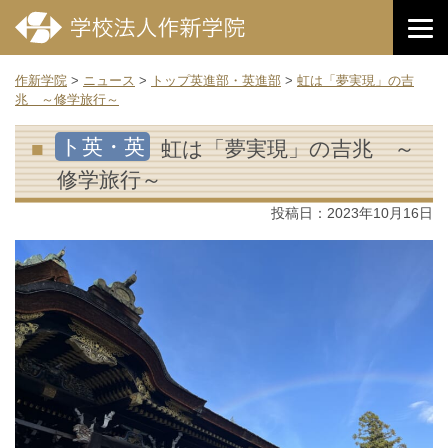
作新学院
>
ニュース
>
トップ英進部・英進部
>
虹は「夢実現」の吉
兆 ～修学旅行～
ト英・英
虹は「夢実現」の吉兆 ～
修学旅行～
投稿日：
2023年10月16日