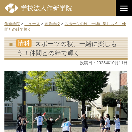
作新学院
>
ニュース
>
高等学校
>
スポーツの秋、一緒に楽しもう！仲
間との絆で輝く
情科
スポーツの秋、一緒に楽しも
う！仲間との絆で輝く
投稿日：
2023年10月11日