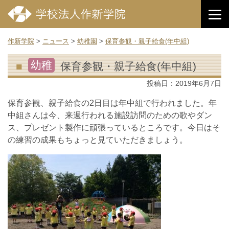
作新学院
>
ニュース
>
幼稚園
>
保育参観・親子給食(年中組)
幼稚
保育参観・親子給食(年中組)
投稿日：
2019年6月7日
保育参観、親子給食の2日目は年中組で行われました。年
中組さんは今、来週行われる施設訪問のための歌やダン
ス、プレゼント製作に頑張っているところです。今日はそ
の練習の成果もちょっと見ていただきましょう。