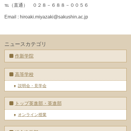
℡（直通） ０２８－６８８－００５６
Email : hiroaki.miyazaki@sakushin.ac.jp
ニュースカテゴリ
作新学院
高等学校
説明会・見学会
トップ英進部・英進部
オンライン授業