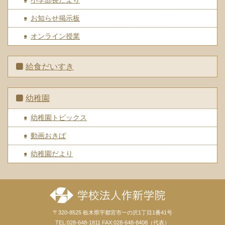
小学部長だより
お知らせ掲示板
オンライン授業
給食だいすき
幼稚園
幼稚園トピックス
動画おきば
幼稚園だより
〒320-8525 栃木県宇都宮市一の沢1丁目1番41号
TEL:028-648-1811 FAX:028-648-8408（代表）