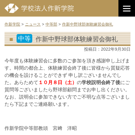
作新学院
>
ニュース
>
中等部
>
作新中野球部体験練習会御礼
中等
作新中野球部体験練習会御礼
投稿日：
2022年9月30日
今年度も体験練習会に多数のご参加を頂き感謝申し上げま
す。時間の都合上、体験練習会終了後に皆様から質疑応答
の機会を設けることができず 申し訳ございませんでし
た。あらためて
１０月８日（土）
の
学校説明会終了後
にご
質問等ございましたら野球部顧問までお申し出ください。
なお、説明会に参加できない方でご不明な点等ございまし
たら下記までご連絡願います。
作新学院中等部教頭 宮﨑 洋昭