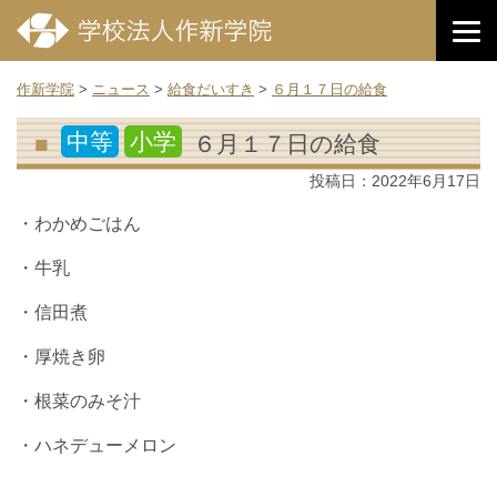
作新学院
>
ニュース
>
給食だいすき
>
６月１７日の給食
中等
小学
６月１７日の給食
投稿日：
2022年6月17日
・わかめごはん
・牛乳
・信田煮
・厚焼き卵
・根菜のみそ汁
・ハネデューメロン