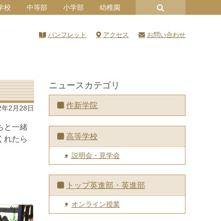
学校
中等部
小学部
幼稚園
パンフレット
アクセス
お問い合わせ
ニュースカテゴリ
作新学院
2年2月28日
ちと一緒
高等学校
くれたら
説明会・見学会
トップ英進部・英進部
オンライン授業