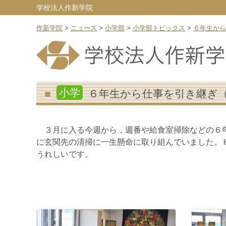
学校法人作新学院
作新学院
>
ニュース
>
小学部
>
小学部トピックス
>
６年生から
小学
６年生から仕事を引き継ぎ
３月に入る今週から，週番や給食室掃除などの６年
に玄関先の清掃に一生懸命に取り組んでいました。
うれしいです。