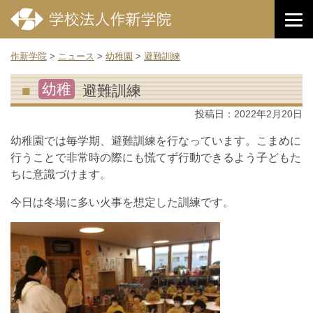
作新学院
>
ニュース
>
幼稚園
>
避難訓練
幼稚
避難訓練
投稿日：
2022年2月20日
幼稚園では毎学期、避難訓練を行なっています。こまめに
行うことで非常時の際にも慌てず行動できるよう子どもた
ちに意識づけます。
今日は冬場に多い火事を想定した訓練です。