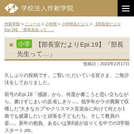
作新学院
>
ニュース
>
小学部
>
小学部長だより
>
【部長室だより
Epi.19】「部長先生って…」
小学
【部長室だよりEpi.19】「部長
先生って…」
投稿日：
2022年2月17日
久しぶりの投稿です。ご覧いただいている皆さま、ご無沙
汰をしておりました。
前号のEpi.18「感謝」から、何度か書こうと思い立ちなが
ら、書けずじまいの反省しきり…。低学年がラボ農園で収
穫した“大きなカブ”やクリスマス音楽会に向けて何とか1
曲でも披露したいと頑張る子どもたち、そして教員の
姿…。新年の抱負、あるいは第6波が迫りくる中での3学期
スタート,etc.