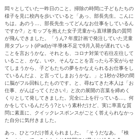
悶々としていた一昨日のこと。掃除の時間に子どもたちの
様子を見に校内を歩いていると「あっ、部長先生。こんに
ちは。あのう…、部長先生ってどんなお仕事をしているん
ですか?」とモップを抱えた女子児童から直球勝負の質問
が飛んできました。「うん? 年度計画で発注していた児童
用タブレット(iPad)が半導体不足で9月入荷が遅れている
ことを言おうかな。それとも、コロナ対策で右往左往して
いること、かな。いや、そんなことを言ったら不安がらせ
てしまうから、子どもたちの夢をかなえられるお仕事をし
ているんだよ、と言ってしまおうかな。」と1秒か2秒の間
に脳がフル回転したものです。と、尋ねてきた本人は「お
仕事、がんばってください!」と次の展開の言葉を締めく
くりとして発してきました。完全に上を行っている…。何
かをしているんだろう?という素朴だけど、実に率直な質
問に素直に、クイックレスポンスがごとく答えられなかっ
た自分に気付きました。
あっ、ひとつだけ答えられました。「そうだなあ。『検