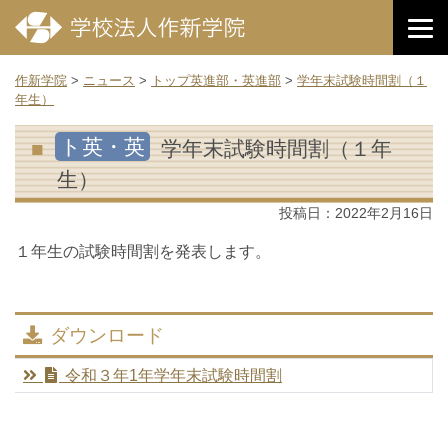
作新学院
>
ニュース
>
トップ英進部・英進部
>
学年末試験時間割（１
年生）
ト英・英
学年末試験時間割（１年
生）
投稿日：
2022年2月16日
１年生の試験時間割を発表します。
ダウンロード
令和３年1年学年末試験時間割