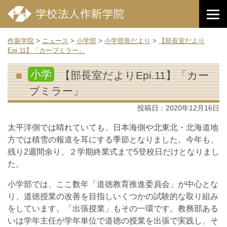
作新学院
>
ニュース
>
小学部
>
小学部長だより
>
【部長室だより
Epi.11】「カーブミラー」
小学
【部長室だよりEpi.11】「カー
ブミラー」
投稿日：
2020年12月16日
太平洋側では晴れていても、日本海側や北東北・北海道地
方では積雪の報道を耳にする季節となりました。今年も、
残り2週間余り、２学期終業式まで5登校日だけとなりまし
た。
小学部では、ここ数年「道徳教育推進委員会」が中心とな
り、道徳授業の改善を目指しいくつかの試験的な取り組み
をしています。「出張授業」もその一環です。教務部ある
いは学年主任が学年単位で道徳の授業を出張で実践し、そ