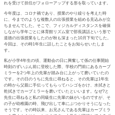
れを受けて担任がフォローアップする形を取っています。
今年度は、コロナ禍であり、授業のやり繰りを考えた時
に、今までのような複数人の出張授業を組める見込みが立
ちませんでした。そこで、フィジカルディスタンスを確保
しながら学年ごとに体育館リズム室で部長講話という形で
道徳の出張授業をしたのが秋も深まった10月下旬でした。
今回は、その時1年生に話したことをお知らせいたしま
す。
私が小学4年生の頃、運動会の日に興奮して係の仕事開始
時刻のずいぶん前に登校した際、学校の門前にあるカーブ
ミラーを2つ年上の先輩が踏み台に上がって磨いていたの
です。その日のうちに先生に尋ねると、その先輩は1年生
の時から父親に手伝ってもらってハシゴをかけ、水拭きと
乾拭きでカーブミラーを磨いていたといいます。なぜ?と
先生に尋ねると私の同級生に先輩の妹がいるのですが、そ
の子が幼稚園の時、飛び出して車にぶつかりそうになった
そうです。その時以来、お兄さんである先輩はカーブミラ