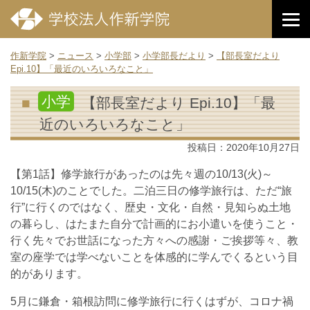
作新学院
>
ニュース
>
小学部
>
小学部長だより
>
【部長室だより
Epi.10】「最近のいろいろなこと」
小学
【部長室だより Epi.10】「最
近のいろいろなこと」
投稿日：
2020年10月27日
【第1話】修学旅行があったのは先々週の10/13(火)～
10/15(木)のことでした。二泊三日の修学旅行は、ただ“旅
行”に行くのではなく、歴史・文化・自然・見知らぬ土地
の暮らし、はたまた自分で計画的にお小遣いを使うこと・
行く先々でお世話になった方々への感謝・ご挨拶等々、教
室の座学では学べないことを体感的に学んでくるという目
的があります。
5月に鎌倉・箱根訪問に修学旅行に行くはずが、コロナ禍