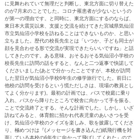
に見舞われていて無理だと判断し、東北方面に切り替えた
のが7月末のことでした。コロナ罹患者が少ないというの
が第一の理由です。と同時に、東北方面にするのならば、
東日本大震災以来、支援と交流を続けてきた宮城県気仙沼
市立気仙沼小学校を訪ねることはできないものか、と思い
立ちました。歴代の校長先生とは「いつか、子ども同士が
顔を見合わせる形で交流が実現できたらいいですね」と話
してきたのです。ある意味、おそるおそる気仙沼小学校の
校長先生に訪問の話をすると、なんと二つ返事で快諾して
くださいました(あとで分かったことですが、本校が訪問
した翌日が気仙沼小学校6年生の修学旅行でした。前日に
他校の訪問を受けるという慌ただしさは、現場の教員とし
てよく分かります)。最初の計画では、バスで校庭に乗り
入れ、バスから降りたところで校舎に向かって手を振る、
ことで交流終了とする。そんな計画でした。しかし、いざ
訪ねてみると、体育館に招かれ代表児童のあいさつを受
け、気仙沼小学校のクイズを楽しみ、歌を披露してくださ
り、極めつけは『(メッセージを書き込んだ)紙飛行機を対
面している本校の6年生に向かって飛ばしてくれた』ので