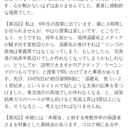
す。心が動かないはずはありませんでした。素直に感動的
な場面でした。
【第2話】私は、6年生の授業に出ています。週に３時間し
か出られませんが、やはり授業は楽しいです。ところで、
もう、そうですね、何年も前から、地球温暖化とメディア
が騒ぎ出す直前辺りから、温暖化が進行すれば「リンゴの
産地は青森県ではなくなってしまう。もしかしたら、北海
道の知床半島辺りでしか作れなくなってしまうかもしれな
い。どうしてか、説明できますか?(アクティブ・ラーニン
グのつもりです)」と授業で問いかけてきた事実がありま
す。先日、10/25(日)の朝日新聞6面に「温暖化 危うい２
１世紀末」というタイトルで似たような主張の記事を見つ
けました。東北地方の高地でしか作れなくなる、と。温室
効果ガスのペースが増え続けると気温上昇は3度以上にな
る。そうなると…。考えなければなりませんね。
【第3話】本校には「木曜会」と称する奇数学年の保護者
さまを対象とした親睦会があります。コロナ禍にある中、