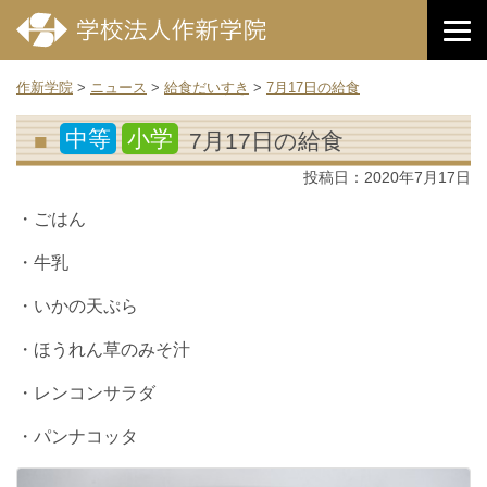
作新学院
>
ニュース
>
給食だいすき
>
7月17日の給食
中等
小学
7月17日の給食
投稿日：
2020年7月17日
・ごはん
・牛乳
・いかの天ぷら
・ほうれん草のみそ汁
・レンコンサラダ
・パンナコッタ