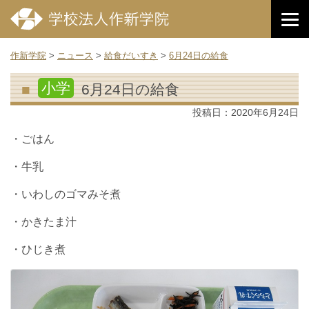
作新学院
>
ニュース
>
給食だいすき
>
6月24日の給食
小学
6月24日の給食
投稿日：
2020年6月24日
・ごはん
・牛乳
・いわしのゴマみそ煮
・かきたま汁
・ひじき煮