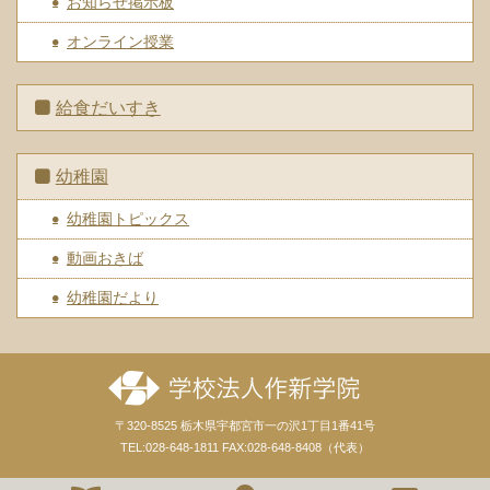
お知らせ掲示板
オンライン授業
給食だいすき
幼稚園
幼稚園トピックス
動画おきば
幼稚園だより
〒320-8525 栃木県宇都宮市一の沢1丁目1番41号
TEL:028-648-1811 FAX:028-648-8408（代表）