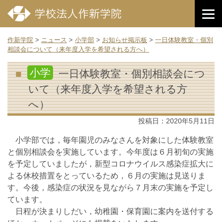
作新学院
>
ニュース
>
小学部
>
お知らせ掲示板
>
一日体験教室・個別
相談会について（来年度入学を希望される方へ）
小学
一日体験教室・個別相談会につ
いて（来年度入学を希望される方
へ）
投稿日：
2020年5月11日
小学部では，毎年園児のみなさんを対象にした体験教室
と個別相談会を実施しています。今年度は６月初旬の実施
を予定していましたが，新型コロナウイルス感染症拡大に
よる休校措置をとっているため，６月の実施は見送りま
す。今後，感染症の状況を見ながら７月末の実施を予定し
ています。
日程が決まりしだい，幼稚園・保育園に案内を送付する