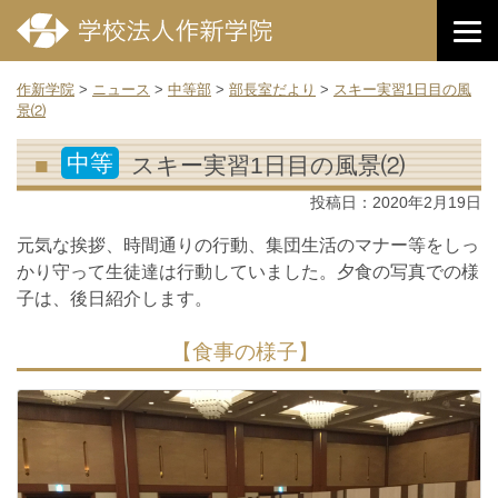
作新学院
>
ニュース
>
中等部
>
部長室だより
>
スキー実習1日目の風
景⑵
中等
スキー実習1日目の風景⑵
投稿日：
2020年2月19日
元気な挨拶、時間通りの行動、集団生活のマナー等をしっ
かり守って生徒達は行動していました。夕食の写真での様
子は、後日紹介します。
【食事の様子】