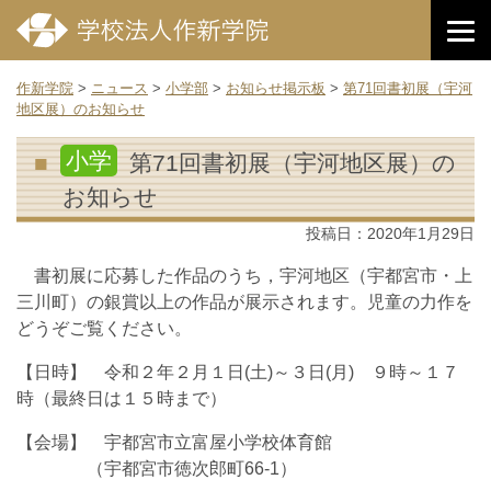
作新学院
>
ニュース
>
小学部
>
お知らせ掲示板
>
第71回書初展（宇河
地区展）のお知らせ
小学
第71回書初展（宇河地区展）の
お知らせ
投稿日：
2020年1月29日
書初展に応募した作品のうち，宇河地区（宇都宮市・上
三川町）の銀賞以上の作品が展示されます。児童の力作を
どうぞご覧ください。
【日時】 令和２年２月１日(土)～３日(月) ９時～１７
時（最終日は１５時まで）
【会場】 宇都宮市立富屋小学校体育館
（宇都宮市徳次郎町66-1）