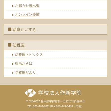
お知らせ掲示板
オンライン授業
給食だいすき
幼稚園
幼稚園トピックス
動画おきば
幼稚園だより
〒320-8525 栃木県宇都宮市一の沢1丁目1番41号
TEL:028-648-1811 FAX:028-648-8408（代表）