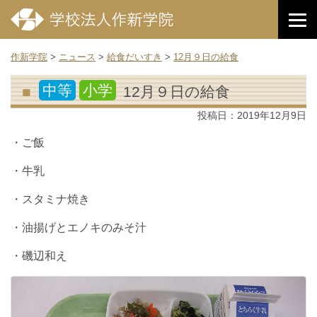
作新学院
>
ニュース
>
給食だいすき
>
12月９日の給食
中等
小学
12月９日の給食
投稿日：
2019年12月9日
・ご飯
・牛乳
・スタミナ焼き
・油揚げとエノキのみそ汁
・磯辺和え