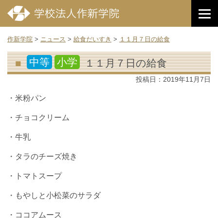
作新学院
>
ニュース
>
給食だいすき
>
１１月７日の給食
中等
小学
１１月７日の給食
投稿日：
2019年11月7日
・米粉パン
・チョコクリーム
・牛乳
・タラのチーズ焼き
・トマトスープ
・もやしと小松菜のサラダ
・ココアムース