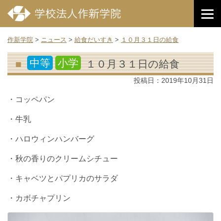
作新学院
>
ニュース
>
給食だいすき
>
１０月３１日の給食
中等
小学
１０月３１日の給食
投稿日：
2019年10月31日
・コッペパン
・牛乳
・ハロウィンハンバーグ
・秋の香りのクリームシチュー
・キャベツとパプリカのサラダ
・カボチャプリン