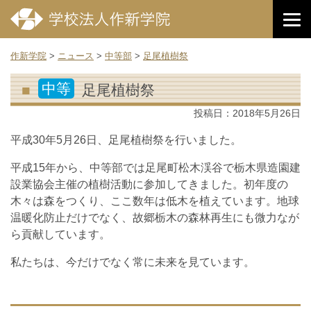
作新学院
>
ニュース
>
中等部
>
足尾植樹祭
中等
足尾植樹祭
投稿日：
2018年5月26日
平成30年5月26日、足尾植樹祭を行いました。
平成15年から、中等部では足尾町松木渓谷で栃木県造園建
設業協会主催の植樹活動に参加してきました。初年度の
木々は森をつくり、ここ数年は低木を植えています。地球
温暖化防止だけでなく、故郷栃木の森林再生にも微力なが
ら貢献しています。
私たちは、今だけでなく常に未来を見ています。