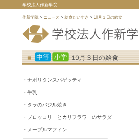
学校法人作新学院
作新学院
>
ニュース
>
給食だいすき
>
10月３日の給食
中等
小学
10月３日の給食
・ナポリタンスパゲッティ
・牛乳
・タラのバジル焼き
・ブロッコリーとカリフラワーのサラダ
・メープルマフィン