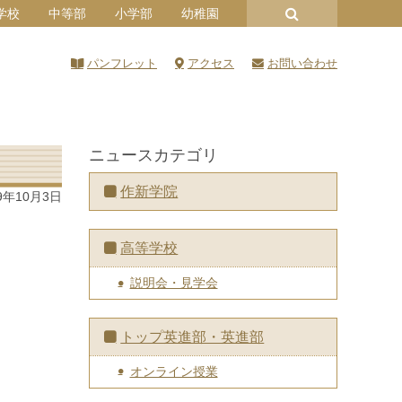
学校
中等部
小学部
幼稚園
パンフレット
アクセス
お問い合わせ
ニュースカテゴリ
作新学院
9年10月3日
高等学校
説明会・見学会
トップ英進部・英進部
オンライン授業