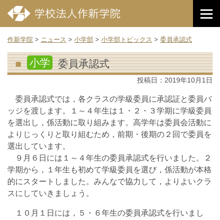
作新学院
>
ニュース
>
小学部
>
小学部トピックス
>
委員承認式
小学
委員承認式
投稿日：
2019年10月1日
委員承認式では，各クラスの学級委員に承認証と委員バ
ッジを渡します。１～４年生は１・２・３学期に学級委員
を選出し，係活動に取り組みます。高学年は委員会活動に
よりじっくりと取り組むため，前期・後期の２回で委員を
選出しています。
９月６日には１～４年生の委員承認式を行いました。２
学期から，１年生も初めて学級委員を選び，係活動が本格
的にスタートしました。みんなで協力して，よりよいクラ
スにしていきましょう。
１０月１日には，５・６年生の委員承認式を行いまし