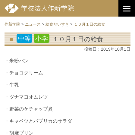
作新学院
>
ニュース
>
給食だいすき
>
１０月１日の給食
中等
小学
１０月１日の給食
投稿日：
2019年10月1日
・米粉パン
・チョコクリーム
・牛乳
・ツナマヨオムレツ
・野菜のケチャップ煮
・キャベツとパプリカのサラダ
・胡麻プリン