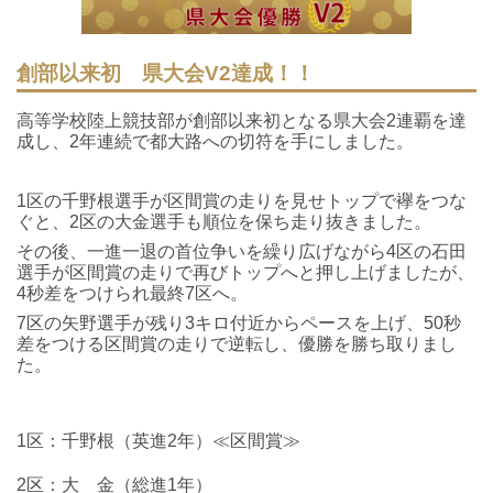
創部以来初 県大会V2達成！！
高等学校陸上競技部が創部以来初となる県大会2連覇を達
成し、2年連続で都大路への切符を手にしました。
1区の千野根選手が区間賞の走りを見せトップで襷をつな
ぐと、2区の大金選手も順位を保ち走り抜きました。
その後、一進一退の首位争いを繰り広げながら4区の石田
選手が区間賞の走りで再びトップへと押し上げましたが、
4秒差をつけられ最終7区へ。
7区の矢野選手が残り3キロ付近からペースを上げ、50秒
差をつける区間賞の走りで逆転し、優勝を勝ち取りまし
た。
1区：千野根（英進2年）≪区間賞≫
2区：大 金（総進1年）