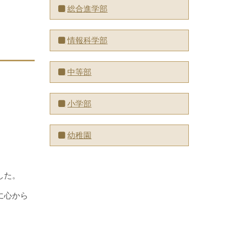
総合進学部
情報科学部
中等部
小学部
幼稚園
した。
に心から