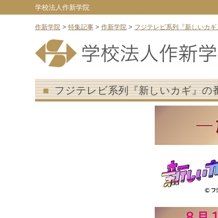
学校法人作新学院
作新学院
>
特集記事
>
作新学院
>
フジテレビ系列『新しいカギ
フジテレビ系列『新しいカギ』の