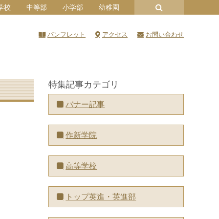
学校
中等部
小学部
幼稚園
パンフレット
アクセス
お問い合わせ
特集記事カテゴリ
バナー記事
作新学院
高等学校
トップ英進・英進部